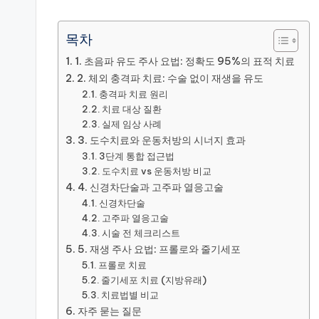
목차
1. 초음파 유도 주사 요법: 정확도 95%의 표적 치료
2. 체외 충격파 치료: 수술 없이 재생을 유도
충격파 치료 원리
치료 대상 질환
실제 임상 사례
3. 도수치료와 운동처방의 시너지 효과
3단계 통합 접근법
도수치료 vs 운동처방 비교
4. 신경차단술과 고주파 열응고술
신경차단술
고주파 열응고술
시술 전 체크리스트
5. 재생 주사 요법: 프롤로와 줄기세포
프롤로 치료
줄기세포 치료 (지방유래)
치료법별 비교
자주 묻는 질문