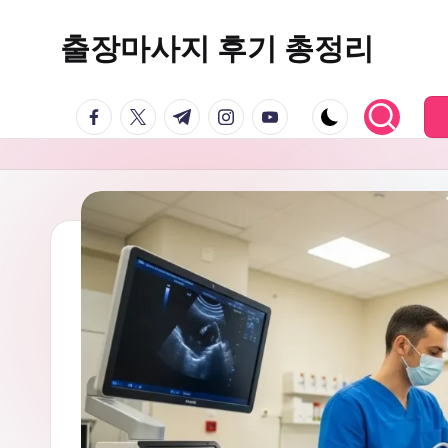
출장마사지 후기 총정리
Skip
to
마
content
facebook.com
twitter.com
t.me
instagram.com
youtube.com
사
지
24