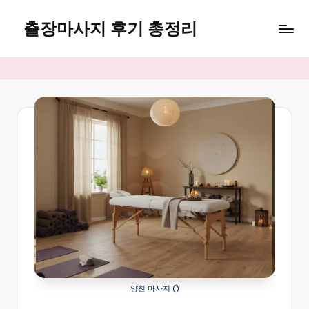
출장마사지 후기 총정리
Skip
to
마
content
사
지
24
양천 마사지 ()