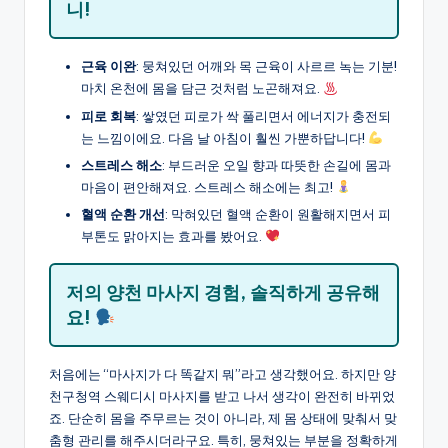
니!
근육 이완
: 뭉쳐있던 어깨와 목 근육이 사르르 녹는 기분!
마치 온천에 몸을 담근 것처럼 노곤해져요.
피로 회복
: 쌓였던 피로가 싹 풀리면서 에너지가 충전되
는 느낌이에요. 다음 날 아침이 훨씬 가뿐하답니다!
스트레스 해소
: 부드러운 오일 향과 따뜻한 손길에 몸과
마음이 편안해져요. 스트레스 해소에는 최고!
혈액 순환 개선
: 막혀있던 혈액 순환이 원활해지면서 피
부톤도 맑아지는 효과를 봤어요.
저의 양천 마사지 경험, 솔직하게 공유해
요!
처음에는 “마사지가 다 똑같지 뭐”라고 생각했어요. 하지만 양
천구청역 스웨디시 마사지를 받고 나서 생각이 완전히 바뀌었
죠. 단순히 몸을 주무르는 것이 아니라, 제 몸 상태에 맞춰서 맞
춤형 관리를 해주시더라구요. 특히, 뭉쳐있는 부분을 정확하게