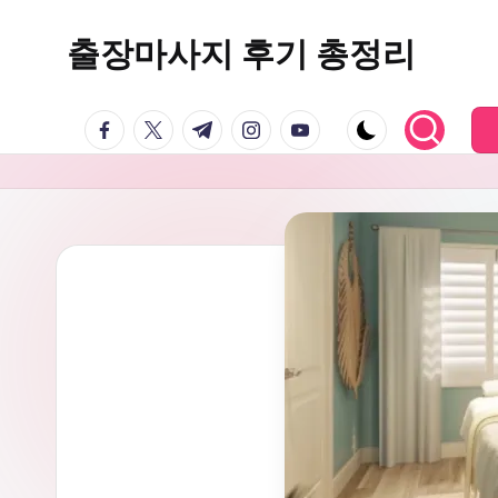
출장마사지 후기 총정리
Skip
to
마
content
facebook.com
twitter.com
t.me
instagram.com
youtube.com
사
지
24