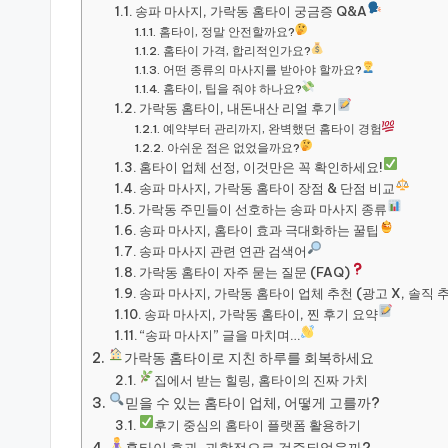
송파 마사지, 가락동 홈타이 궁금증 Q&A
홈타이, 정말 안전할까요?
홈타이 가격, 합리적인가요?
어떤 종류의 마사지를 받아야 할까요?
홈타이, 팁을 줘야 하나요?
가락동 홈타이, 내돈내산 리얼 후기
예약부터 관리까지, 완벽했던 홈타이 경험
아쉬운 점은 없었을까요?
홈타이 업체 선정, 이것만은 꼭 확인하세요!
송파 마사지, 가락동 홈타이 장점 & 단점 비교
가락동 주민들이 선호하는 송파 마사지 종류
송파 마사지, 홈타이 효과 극대화하는 꿀팁
송파 마사지 관련 연관 검색어
가락동 홈타이 자주 묻는 질문 (FAQ)
송파 마사지, 가락동 홈타이 업체 추천 (광고 X, 솔직 추
송파 마사지, 가락동 홈타이, 찐 후기 요약
“송파 마사지” 글을 마치며…
가락동 홈타이로 지친 하루를 회복하세요
집에서 받는 힐링, 홈타이의 진짜 가치
믿을 수 있는 홈타이 업체, 어떻게 고를까?
후기 중심의 홈타이 플랫폼 활용하기