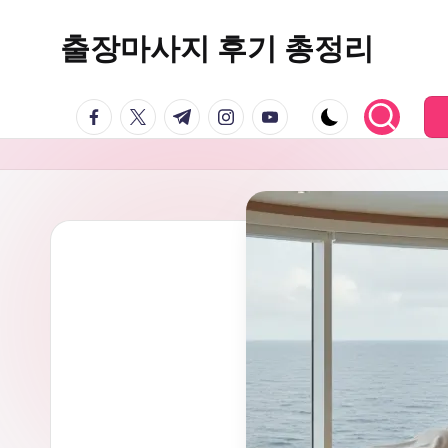
출장마사지 후기 총정리
Skip
to
마
content
facebook.com
twitter.com
t.me
instagram.com
youtube.com
사
지
24