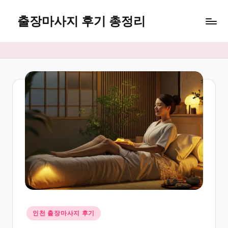
출장마사지 후기 총정리
Skip
to
마
content
사
지
24
Posted
인천 출장마사지 후기
in