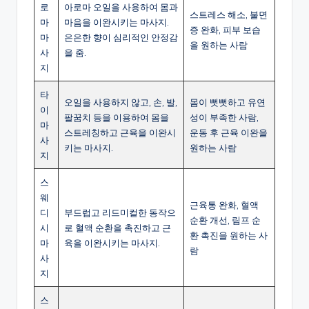
로
아로마 오일을 사용하여 몸과
스트레스 해소, 불면
마
마음을 이완시키는 마사지.
증 완화, 피부 보습
마
은은한 향이 심리적인 안정감
을 원하는 사람
사
을 줌.
지
타
오일을 사용하지 않고, 손, 발,
몸이 뻣뻣하고 유연
이
팔꿈치 등을 이용하여 몸을
성이 부족한 사람,
마
스트레칭하고 근육을 이완시
운동 후 근육 이완을
사
키는 마사지.
원하는 사람
지
스
웨
근육통 완화, 혈액
디
부드럽고 리드미컬한 동작으
순환 개선, 림프 순
시
로 혈액 순환을 촉진하고 근
환 촉진을 원하는 사
마
육을 이완시키는 마사지.
람
사
지
스