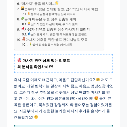
“마사지” 글을 마치며…
성수에서 찾은 섬세한 힐링, 감각적인 마사지 체험
성수의 감성과 함께하는 진짜 테라피
몸과 마음을 위한 성수 맞춤형 케어
심리적 안정과 신체 회복, 두 마리 토끼
사용자 리뷰로 입증된 성수 마사지의 퀄리티
실이용자 후기, 방문 전 꼭 체크해야 할 포인트
마사지 이후를 위한 셀프 컨디셔닝도 주목
일상 회복을 돕는 체형 케어 제품
마사지 관련 심도 있는 리포트
와 분석을 확인하세요!
혹시 요즘 어깨도 뻐근하고, 마음도 답답하신가요?
저도 그
랬어요. 매일 반복되는 일상에 지쳐 몸도 마음도 엉망진창이었
죠. 그러다 친구 추천으로 성수에서 정말 특별한 마사지를 받
고 왔는데, 와… 이건 진짜 공유해야겠다 싶었어요!
뭉친 근
육은 물론이고, 묵혀뒀던 감정까지 싹 풀어주는 경험이었거든
요. 지금부터 제가 경험한 놀라운 마사지 후기를 솔직하게 들
려드릴게요!