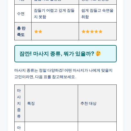
잠들기 어렵고 깊게 잠들
쉽게 잠들고 숙면을
수면
지 못함
취함
총 만
족도
잠깐! 마사지 종류, 뭐가 있을까?
마사지 종류는 정말 다양하죠! 어떤 마사지가 나에게 맞을지
고민이라면, 다음 표를 참고해보세요.
마
사
지
특징
추천 대상
종
류
아