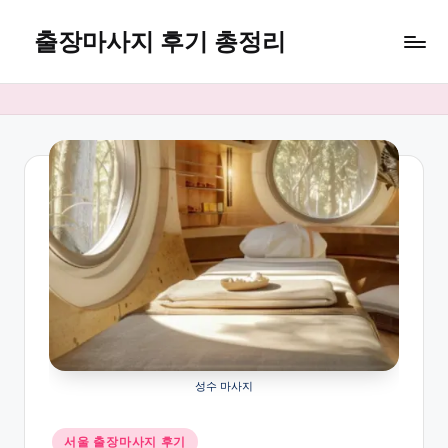
출장마사지 후기 총정리
Skip
to
마
content
사
지
24
성수 마사지
Posted
서울 출장마사지 후기