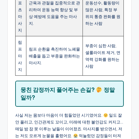
포
근육과 관절을 집중적으로 관
운동선수, 활동량이
츠
리하여 운동 능력 향상 및 부
많은 사람, 특정 부
마
상 예방에 도움을 주는 마사
위의 통증 완화를 원
사
지.
하는 사람
지
림
부종이 심한 사람,
프
림프 순환을 촉진하여 노폐물
셀룰라이트 제거, 면
마
배출을 돕고 부종을 완화하는
역력 강화를 원하는
사
마사지.
사람
지
뭉친 감정까지 풀어주는 손길?
정말
일까?
사실 저는 몸보다 마음이 더 힘들었던 시기였어요.
일도 잘
안 풀리고, 인간관계도 꼬이고, 미래에 대한 불안감도 커지고…
매일 밤 잠 못 이루는 날들이 이어졌죠. 마사지를 받으면서, 저
는 저도 모르게 눈물을 흘렸어요.
억눌렀던 감정들이 터져