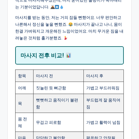
적으로 마사지해주셨는데, 마치 굳어있던 돌덩이가 녹아내리
는 기분이었답니다.
마사지를 받는 동안, 저는 거의 잠들 뻔했어요. 너무 편안하고
나른해서 정신을 놓을 뻔했죠.
마사지가 끝나고 나니, 몸이
한결 가벼워지고 개운해진 느낌이었어요. 마치 무거운 짐을 내
려놓은 것처럼 홀가분했죠.
마사지 전후 비교!
항목
마사지 전
마사지 후
어깨
짓눌린 듯 뻐근함
가볍고 부드러워짐
뻣뻣하고 움직이기 불편
부드럽게 잘 움직여
목
함
짐
몸 전
무겁고 피로함
가볍고 활력이 넘침
체
마음
답답하고 불안함
평온하고 안정됨