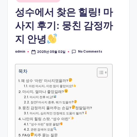
in
성수에서 찾은 힐링! 마
사지 후기: 뭉친 감정까
지 안녕
No Comments
admin
2025년 05월 02일
Posted
by
목차
왜 성수 ‘아린’ 마사지였을까?
아린 마사지, 이런 점이 좋았어요!
마사지, 얼마나 좋았길래?
마사지 전후 비교!
잠깐! 마사지 종류, 뭐가 있을까?
뭉친 감정까지 풀어주는 손길?
정말일까?
마사지, 심리적인 안정에도 도움이 될까?
나만의 힐링 스팟, “성수 아린”
“성수 아린” 방문 꿀팁!
관련 검색어 모음
FAQ
자주 묻는 질문